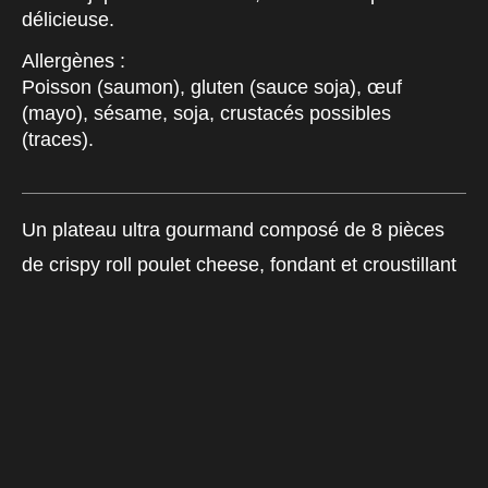
délicieuse.
Allergènes :
Poisson (saumon), gluten (sauce soja), œuf
(mayo), sésame, soja, crustacés possibles
(traces).
Un plateau ultra gourmand composé de 8 pièces
de crispy roll poulet cheese, fondant et croustillant
à la fois, accompagné de 6 pièces de crispy poulet
carotte pour une touche légèrement sucrée et
équilibrée. Une combinaison parfaite pour les
amateurs de textures croquantes et de saveurs
réconfortantes.