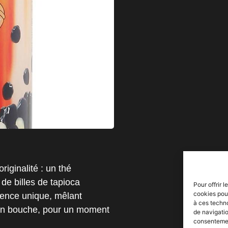
riginalité : un thé
de billes de tapioca
Pour offrir 
cookies pour
ience unique, mêlant
à ces techn
t en bouche, pour un moment
de navigatio
consentement