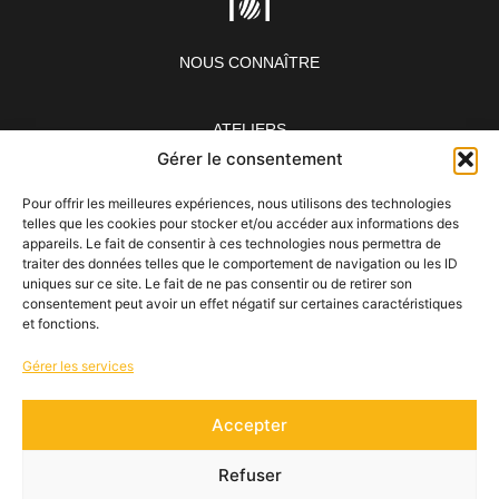
NOUS CONNAÎTRE
ATELIERS
Gérer le consentement
ÉVÉNEMENTS
Pour offrir les meilleures expériences, nous utilisons des technologies
telles que les cookies pour stocker et/ou accéder aux informations des
appareils. Le fait de consentir à ces technologies nous permettra de
NOS RESTAURANTS
traiter des données telles que le comportement de navigation ou les ID
uniques sur ce site. Le fait de ne pas consentir ou de retirer son
consentement peut avoir un effet négatif sur certaines caractéristiques
et fonctions.
BLOG
Gérer les services
CONTACT & RÉSÉRVATION
Accepter
Copyright Sushi Life 2026
Refuser
conception & réalisation
nidyanet