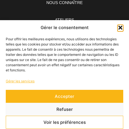
NOUS CONNAÎTRE
ATELIERS
Gérer le consentement
ÉVÉNEMENTS
Pour offrir les meilleures expériences, nous utilisons des technologies
telles que les cookies pour stocker et/ou accéder aux informations des
appareils. Le fait de consentir à ces technologies nous permettra de
NOS RESTAURANTS
traiter des données telles que le comportement de navigation ou les ID
uniques sur ce site. Le fait de ne pas consentir ou de retirer son
consentement peut avoir un effet négatif sur certaines caractéristiques
et fonctions.
BLOG
Gérer les services
CONTACT & RÉSÉRVATION
Accepter
Copyright Sushi Life 2026
Refuser
conception & réalisation
nidyanet
mentions légales -
CGV
Voir les préférences