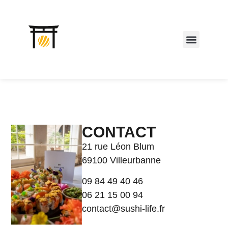
CONTACT
21 rue Léon Blum
ur les ateliers particuliers,
69100 Villeurbanne
 réservations se font directement en ligne.
09 84 49 40 46
SERVER UN CRÉNEAU
06 21 15 00 94
contact@sushi-life.fr